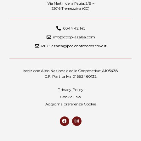
Via Martiri della Patria, 2/B –
22016 Tremezzina (CO)
0344 42 145
info@coop-azalea.com
PEC: azalea@pec.confcooperative.it
Iscrizione Albo Nazionale delle Cooperative: A105438
C.F. Partita Iva 01682460132
Privacy Policy
Cookie Law
Aggiorna preferenze Cookie