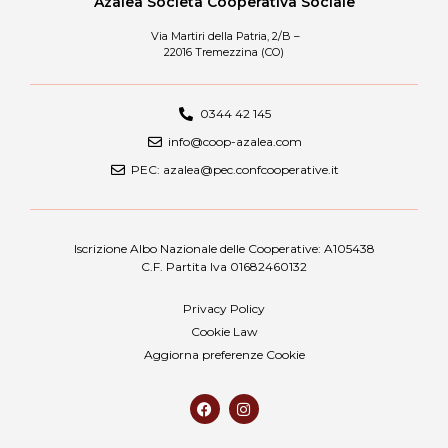
Azalea Società Cooperativa Sociale
Via Martiri della Patria, 2/B –
22016 Tremezzina (CO)
0344 42 145
info@coop-azalea.com
PEC: azalea@pec.confcooperative.it
Iscrizione Albo Nazionale delle Cooperative: A105438
C.F. Partita Iva 01682460132
Privacy Policy
Cookie Law
Aggiorna preferenze Cookie